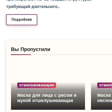
требующей длительного…
Подробнее
Вы Пропустили
отшелушивающие
отшел
Маска для лица с рисом и
Маска для лица из соды 
мукой отшелушивающая
овсян
отшел