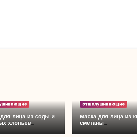
ушивающие
отшелушивающие
и
Маска для лица из к
ых хлопьев
сметаны
ушивающая
отшелушивающая