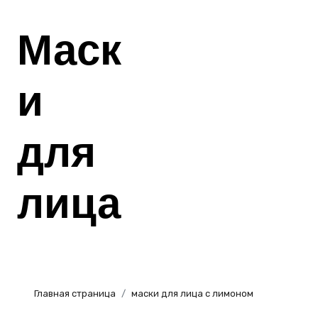
Перейти
к
Маск
содержанию
и
для
лица
Главная страница
маски для лица с лимоном